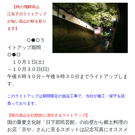
【秋の飛騨高山
江名子川ライトアップ
が短い高山の秋を彩り
ます】
○●○ラ
イトアップ期間
○●○
１０月１日(土)
～１０月３０日(日)
午後６時３０分～午後９時３０分までライトアップしま
す。
このライトアップは期間限定の仮設工事で、当社が施工・保守を請
負っております。
【秋の高山を幻想的に演出するライトアップ】
国の重要文化財「日下部民芸館」の白壁から郷土料理の
お店「京や」さんに至るスポットは記念写真にオススメ