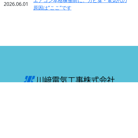
エアコン本格稼働前に。カビ臭・電気代の
2026.06.01
原因は“ここ”です
〒506-0005 岐阜県高山市七日町2丁目135番地3
TEL : 0577-32-1632 FAX : 0577-32-1539
©2025 川﨑電気工事株式会社 |
個人情報保護方針