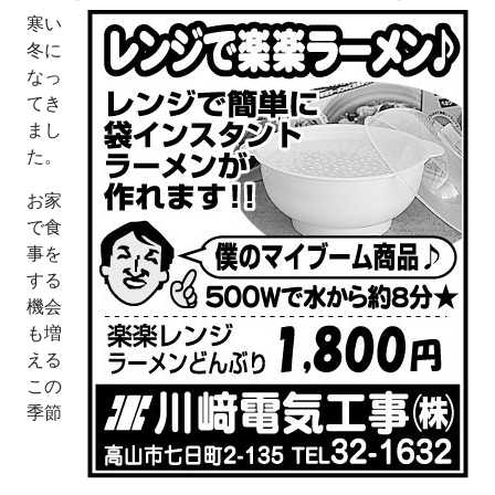
寒い
冬に
なっ
てき
まし
た。
お家
で食
事を
する
機会
も増
える
この
季節